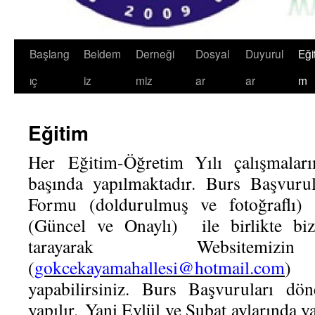
Başlang
Beldem
Derneği
Dosyal
Duyurul
Eğit
ıç
iz
miz
ar
ar
m
Eğitim
Her Eğitim-Öğretim Yılı çalışmalar
başında yapılmaktadır. Burs Başvuru
Formu (doldurulmuş ve fotoğraflı)
(Güncel ve Onaylı) ile birlikte bizz
tarayarak Websitemizi
(
gokcekayamahallesi@hotmail.com
)
yapabilirsiniz. Burs Başvuruları dön
yapılır. Yani Eylül ve Şubat aylarında y