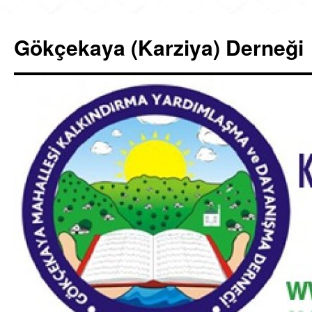
İçeriğe
atla
Gökçekaya (Karziya) Derneği