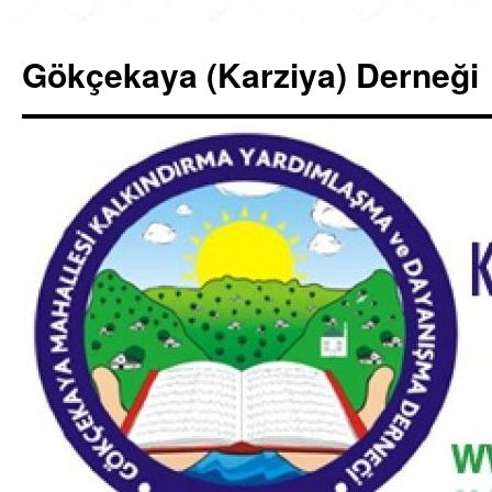
İçeriğe
atla
Gökçekaya (Karziya) Derneği