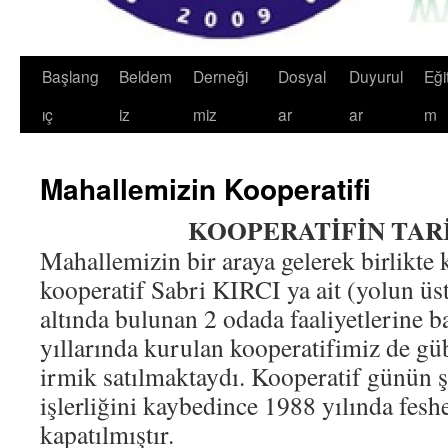
Başlang
Beldem
Derneği
Dosyal
Duyurul
Eğit
ıç
iz
miz
ar
ar
m
Mahallemizin Kooperatifi
KOOPERATİFİN TAR
Mahallemizin bir araya gelerek birlikte
kooperatif Sabri KIRCI ya ait (yolun üs
altında bulunan 2 odada faaliyetlerine b
yıllarında kurulan kooperatifimiz de gü
irmik satılmaktaydı. Kooperatif günün şa
işlerliğini kaybedince 1988 yılında fesh
kapatılmı