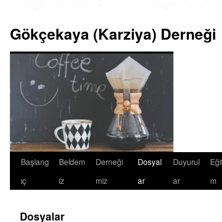
İçeriğe
atla
Gökçekaya (Karziya) Derneği
Başlang
Beldem
Derneği
Dosyal
Duyurul
Eğit
ıç
iz
miz
ar
ar
m
Dosyalar