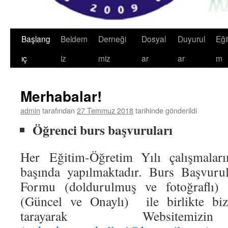
Başlang
Beldem
Derneği
Dosyal
Duyurul
Eğit
ıç
iz
miz
ar
ar
m
Merhabalar!
admin
tarafından
27 Temmuz 2018
tarihinde gönderildi
Öğrenci burs başvuruları
Her Eğitim-Öğretim Yılı çalışmalar
başında yapılmaktadır. Burs Başvuru
Formu (doldurulmuş ve fotoğraflı)
(Güncel ve Onaylı) ile birlikte bizz
tarayarak Websitemizi