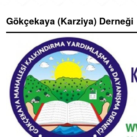
İçeriğe
atla
Gökçekaya (Karziya) Derneği