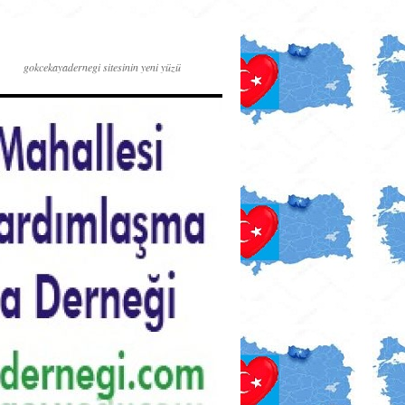
gokcekayadernegi sitesinin yeni yüzü