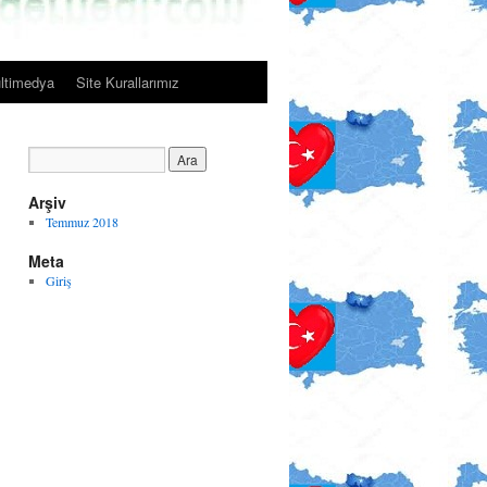
ltimedya
Site Kurallarımız
Arşiv
Temmuz 2018
Meta
Giriş