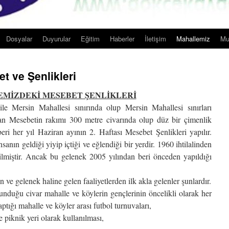
Dosyalar
Duyurular
Eğitim
Haberler
İletişim
Mahallemiz
Mu
 ve Şenlikleri
MİZDEKİ MESEBET ŞENLİKLERİ
e Mersin Mahallesi sınırında olup Mersin Mahallesi sınırları
lan Mesebetin rakımı 300 metre civarında olup düz bir çimenlik
beri her yıl Haziran ayının 2. Haftası Mesebet Şenlikleri yapılır.
sanın geldiği yiyip içtiği ve eğlendiği bir yerdir. 1960 ihtilalinden
ilmiştir. Ancak bu gelenek 2005 yılından beri önceden yapıldığı
e gelenek haline gelen faaliyetlerden ilk akla gelenler şunlardır.
ğu civar mahalle ve köylerin gençlerinin öncelikli olarak her
tığı mahalle ve köyler arası futbol turnuvaları,
iknik yeri olarak kullanılması,