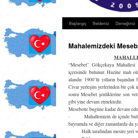
Başlangıç
Beldemiz
Derneğimiz
Mahalemizdeki Mesebet
MAHALLE
“Mesebet” Gökçekaya Mahallesi il
içerisinde bulunur. Hazine malı o
alandır. 1900’lü yılların başından 
Civar yerleşim yerlerinden bir çok in
sonra Mesebet şenliklerine son ver
gibi yine devam etmektedir.
Mesebette bugüne kadar devam eden v
· Mahallemizin de içinde bulundu
bayramda ve diğer zamanlarda da yap
· Halk tarafından mesire yeri ve p